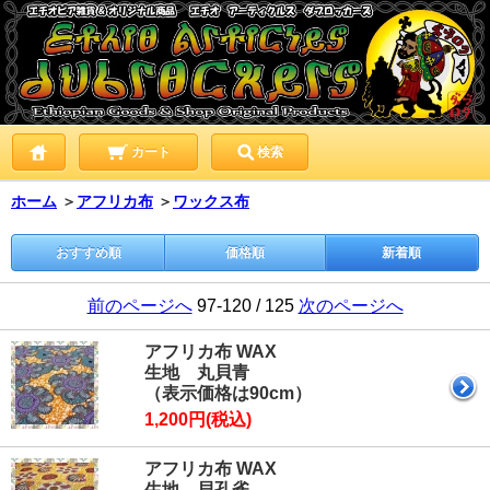
カート
検索
ホーム
＞
アフリカ布
＞
ワックス布
おすすめ順
価格順
新着順
前のページへ
97-120 / 125
次のページへ
アフリカ布 WAX
生地 丸貝青
（表示価格は90cm）
1,200円(税込)
アフリカ布 WAX
生地 貝孔雀