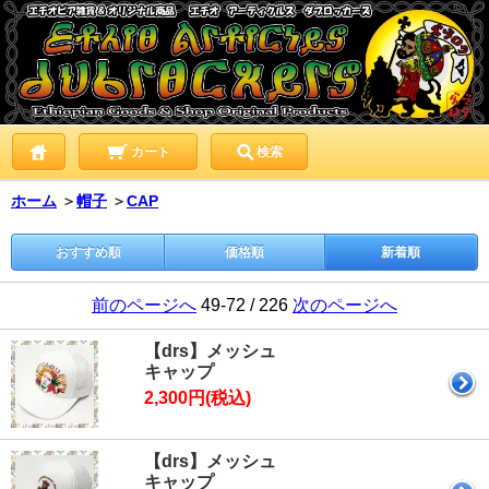
カート
検索
ホーム
＞
帽子
＞
CAP
おすすめ順
価格順
新着順
前のページへ
49-72 / 226
次のページへ
【drs】メッシュ
キャップ
2,300円(税込)
【drs】メッシュ
キャップ