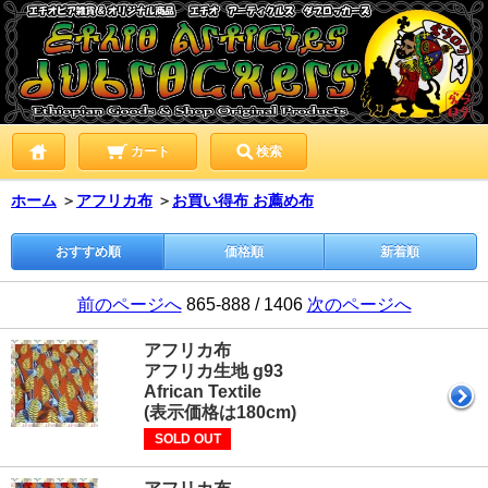
カート
検索
ホーム
＞
アフリカ布
＞
お買い得布 お薦め布
おすすめ順
価格順
新着順
前のページへ
865-888 / 1406
次のページへ
アフリカ布
アフリカ生地 g93
African Textile
(表示価格は180cm)
SOLD OUT