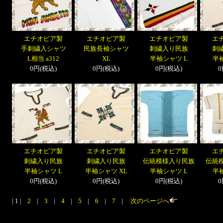
エチオピア製
エチオピア製
エチオピア製
エ
手刺繍入シャツ
民族長袖シャツ
刺繍入り民族
刺
L相当 a312
XL
半袖シャツ L
半
0円(税込)
0円(税込)
0円(税込)
0
エチオピア製
エチオピア製
エチオピア製
エ
刺繍入り民族
刺繍入り民族
伝統模様入り民族
伝統
半袖シャツ L
半袖シャツ XL
半袖シャツ L
半
0円(税込)
0円(税込)
0円(税込)
0
| 1 |
2
|
3
|
4
|
5
|
6
|
7
|
次のページへ