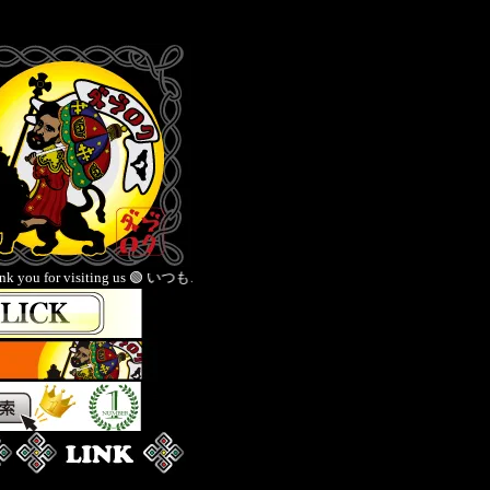
g us 🟢 いつもご愛顧いただきありがとうございます 🟡Thank you for your continu