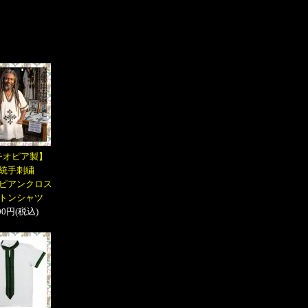
チオピア製】
統手刺繍
ピアンクロス
トンシャツ
900円(税込)