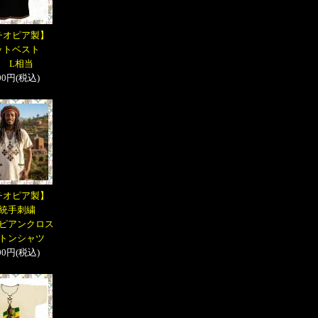
チオピア製】
ットベスト
 L相当
400円(税込)
チオピア製】
統手刺繍
ピアンクロス
トンシャツ
900円(税込)