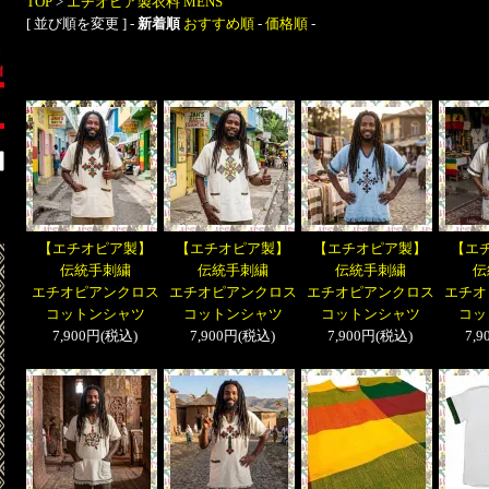
TOP
>
エチオピア製衣料 MENS
[ 並び順を変更 ] -
新着順
おすすめ順
-
価格順
-
【エチオピア製】
【エチオピア製】
【エチオピア製】
【エ
伝統手刺繍
伝統手刺繍
伝統手刺繍
伝
エチオピアンクロス
エチオピアンクロス
エチオピアンクロス
エチオ
コットンシャツ
コットンシャツ
コットンシャツ
コッ
7,900円(税込)
7,900円(税込)
7,900円(税込)
7,