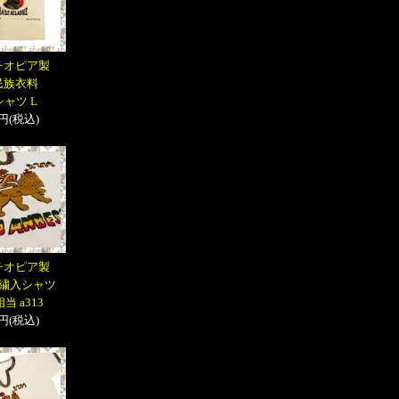
チオピア製
民族衣料
シャツ L
円(税込)
チオピア製
繍入シャツ
相当 a313
円(税込)