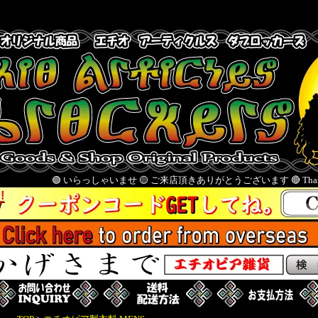
🟢 いらっしゃいませ 🟡 ご来店頂きありがとうございます 🔴 Thank you for visitin