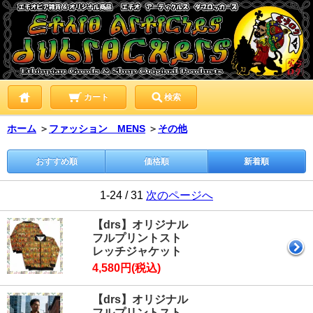
カート
検索
ホーム
＞
ファッション MENS
＞
その他
おすすめ順
価格順
新着順
1-24 / 31
次のページへ
【drs】オリジナル
フルプリントスト
レッチジャケット
4,580円(税込)
【drs】オリジナル
フルプリントスト