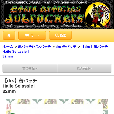
カート
検索
ホーム
＞
缶バッチ/ピンバッチ
＞
drs 缶バッチ
＞
【drs】缶バッチ
Haile Selassie I
32mm
前の商品へ
次の商品へ
【drs】缶バッチ
Haile Selassie I
32mm