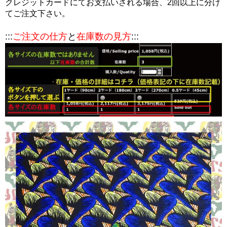
クレジットカードにてお支払いされる場合、2回以上に分け
てご注文下さい。
:::
ご注文の仕方
と
在庫数の見方
:::