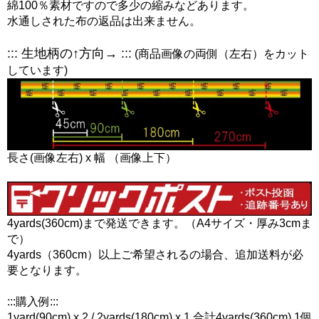
綿100％素材ですので多少の縮みなどあります。
水通しされた布の返品は出来ません。
::: 生地柄の↑方向→ :::
(商品画像の両側（左右）をカット
しています)
長さ(画像左右) x 幅 （画像上下）
4yards(360cm)まで発送できます。（A4サイズ・厚み3cmま
で）
4yards（360cm）以上ご希望されるの場合、追加送料が必
要となります。
:::購入例:::
1yard(90cm) x 2 / 2yards(180cm) x 1 合計4yards(360cm) 1個