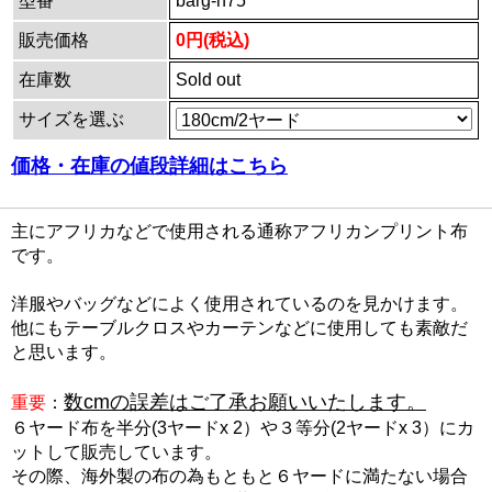
型番
barg-n75
販売価格
0円(税込)
在庫数
Sold out
サイズを選ぶ
価格・在庫の値段詳細はこちら
主にアフリカなどで使用される通称アフリカンプリント布
です。
洋服やバッグなどによく使用されているのを見かけます。
他にもテーブルクロスやカーテンなどに使用しても素敵だ
と思います。
数cmの誤差はご了承お願いいたします。
重要
：
６ヤード布を半分(3ヤードx 2）や３等分(2ヤードx 3）にカ
ットして販売しています。
その際、海外製の布の為もともと６ヤードに満たない場合