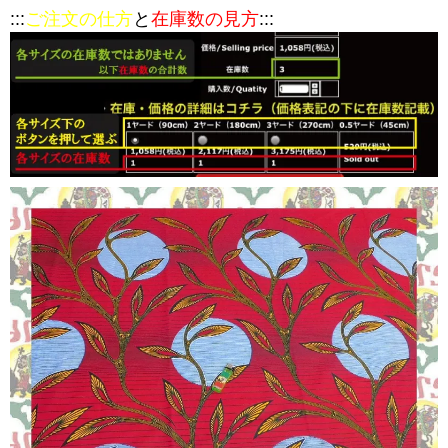
:::
ご注文の仕方
と
在庫数の見方
:::