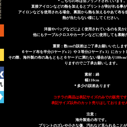
＊こちらの布は箔プリントされています。
直接アイロンなどの熱を加えるとプリントが剥がれる事が
アイロンなどを使用される場合、裏面から熱を加えるやあて布を
熱が当たらない様にしてください。
洋服やバッグなどによく使用されているのを見か
他にもテーブルクロスやカーテンなどに使用しても素敵
重要：数cmの誤差はご了承お願いいたしま
６ヤード布を半分(3ヤードx 2）や３等分(2ヤードx 3）にカ
その際、海外製の布の為もともと６ヤードに満たない場合があり180cm/2
りますのでご了承お願いします。
素材：綿
幅110cm
＊多少の誤差あります
コチラの商品は表記サイズのみでの販売です
表記サイズ以外のカット売りはしておりませ
注意：
海外製造の布です。
プリントのズレや小さな傷、汚れなど見られることが