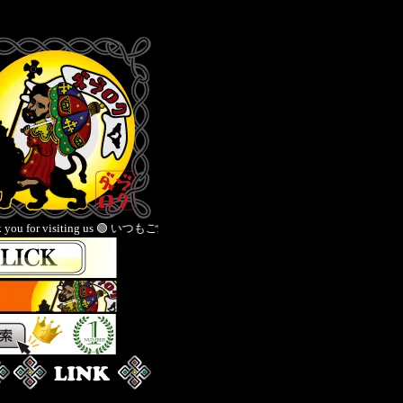
 🟢 いつもご愛顧いただきありがとうございます 🟡Thank you for your continued su