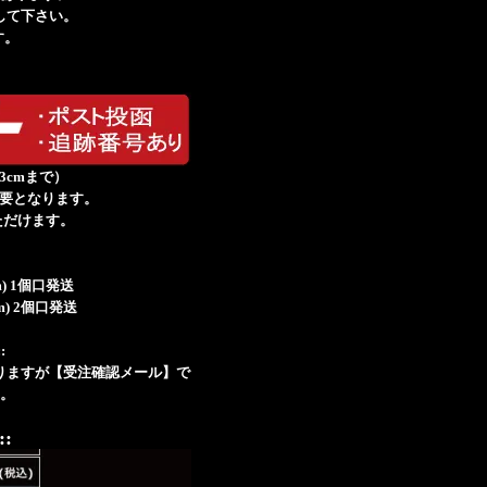
して下さい。
す。
み3cmまで）
必要となります。
ただけます。
60cm) 1個口発送
50cm) 2個口発送
:
りますが【受注確認メール】で
。
::