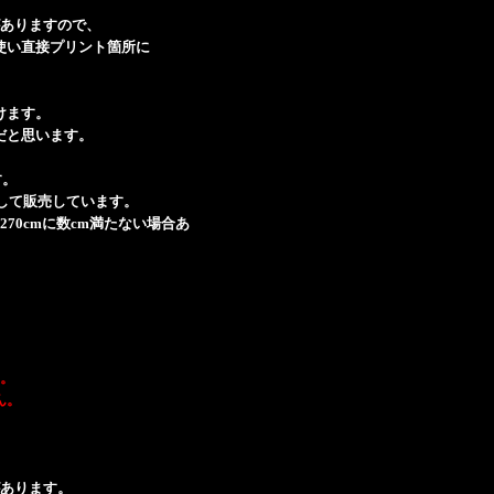
ありますので、
使い直接プリント箇所に
けます。
だと思います。
す。
ットして販売しています。
70cmに数cm満たない場合あ
。
ん。
あります。