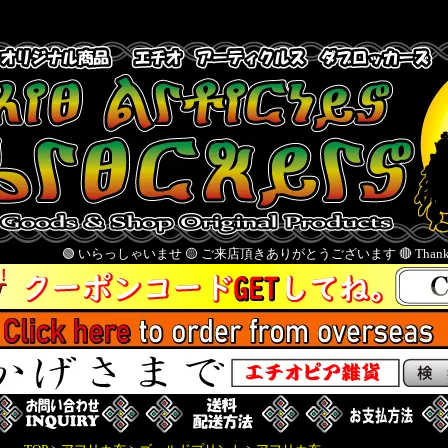
 いらっしゃいませ 🟡 ご来店頂きありがとうございます 🔴 Thank you for visiting us