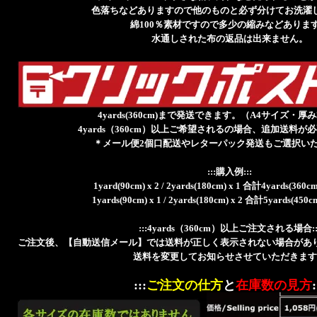
色落ちなどありますので他のものと必ず分けてお洗濯
綿100％素材ですので多少の縮みなどありま
水通しされた布の返品は出来ません。
4yards(360cm)まで発送できます。（A4サイズ・厚
4yards（360cm）以上ご希望されるの場合、追加送料が
＊メール便2個口配送やレターパック発送もご選択い
:::購入例:::
1yard(90cm) x 2 / 2yards(180cm) x 1 合計4yards(3
1yards(90cm) x 1 / 2yards(180cm) x 2 合計5yards(4
:::4yards（360cm）以上ご注文される場合::
ご注文後、【自動送信メール】では送料が正しく表示されない場合があ
送料を変更してお知らせさせていただきます
:::
ご注文の仕方
と
在庫数の見方
: