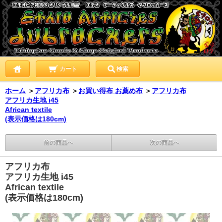
カート
検索
ホーム
＞
アフリカ布
＞
お買い得布 お薦め布
＞
アフリカ布
アフリカ生地 i45
African textile
(表示価格は180cm)
前の商品へ
次の商品へ
アフリカ布
アフリカ生地 i45
African textile
(表示価格は180cm)