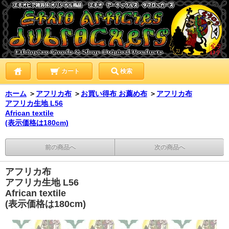
カート
検索
ホーム
＞
アフリカ布
＞
お買い得布 お薦め布
＞
アフリカ布
アフリカ生地 L56
African textile
(表示価格は180cm)
前の商品へ
次の商品へ
アフリカ布
アフリカ生地 L56
African textile
(表示価格は180cm)