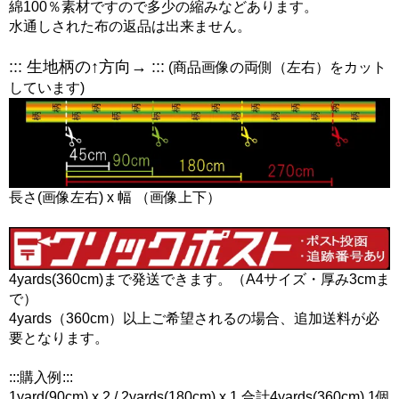
綿100％素材ですので多少の縮みなどあります。
水通しされた布の返品は出来ません。
::: 生地柄の↑方向→ :::
(商品画像の両側（左右）をカット
しています)
長さ(画像左右) x 幅 （画像上下）
4yards(360cm)まで発送できます。（A4サイズ・厚み3cmま
で）
4yards（360cm）以上ご希望されるの場合、追加送料が必
要となります。
:::購入例:::
1yard(90cm) x 2 / 2yards(180cm) x 1 合計4yards(360cm) 1個