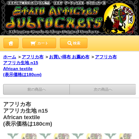
カート
検索
ホーム
＞
アフリカ布
＞
お買い得布 お薦め布
＞
アフリカ布
アフリカ生地 n15
African textile
(表示価格は180cm)
前の商品へ
次の商品へ
アフリカ布
アフリカ生地 n15
African textile
(表示価格は180cm)