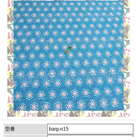
型番
barg-n15