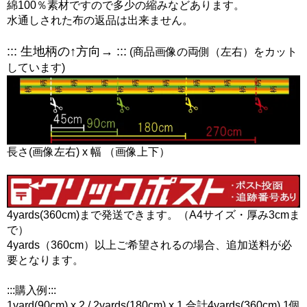
綿100％素材ですので多少の縮みなどあります。
水通しされた布の返品は出来ません。
::: 生地柄の↑方向→ :::
(商品画像の両側（左右）をカット
しています)
長さ(画像左右) x 幅 （画像上下）
4yards(360cm)まで発送できます。（A4サイズ・厚み3cmま
で）
4yards（360cm）以上ご希望されるの場合、追加送料が必
要となります。
:::購入例:::
1yard(90cm) x 2 / 2yards(180cm) x 1 合計4yards(360cm) 1個