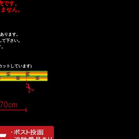
売です。
りません。
あります。
して下さい。
す。
カットしています)