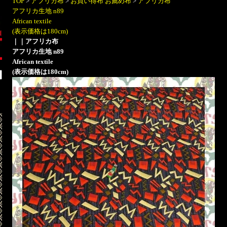
TOP
>
アフリカ布
>
お買い得布 お薦め布
>
アフリカ布
アフリカ生地 n89
African textile
(表示価格は180cm)
｜
｜アフリカ布
アフリカ生地 n89
African textile
(表示価格は180cm)