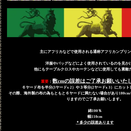
主にアフリカなどで使用される通称アフリカンプリン
洋服やバッグなどによく使用されているのを見か
他にもテーブルクロスやカーテンなどに使用しても素敵
数cmの誤差はご了承お願いいた
重要
：
６ヤード布を半分(3ヤードx 2）や３等分(2ヤードx 3）にカ
その際、海外製の布の為もともと６ヤードに満たない場合があり180cm/2
りますのでご了承お願いします。
綿100％
幅110cm
＊多少の誤差あります