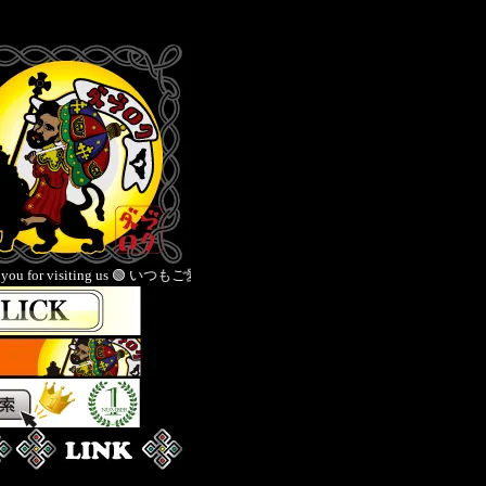
🟢 いつもご愛顧いただきありがとうございます 🟡Thank you for your continued su