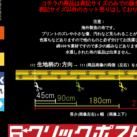
コチラの商品は表記サイズのみでの販
表記サイズ以外のカット売りはしてお
注意：
海外製造の布です。
プリントのズレや小さな傷、汚れなど見られることが
色落ちなどありますので他のものと必ず分けてお洗濯
綿100％素材ですので多少の縮みなどありま
水通しされた布の返品は出来ません。
::: 生地柄の↑方向→ :::
(商品画像の両側（左右）を
長さ(画像左右) x 幅 （画像上下）