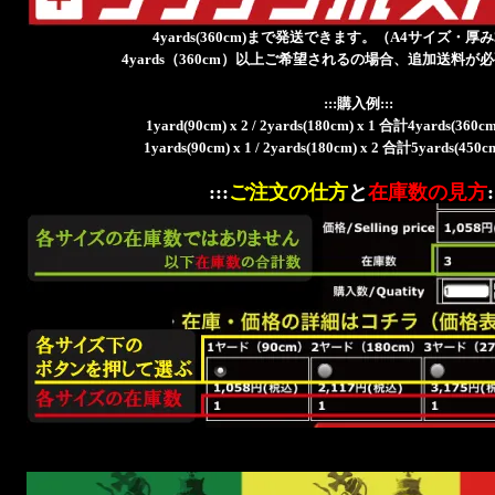
4yards(360cm)まで発送できます。（A4サイズ・厚
4yards（360cm）以上ご希望されるの場合、追加送料が
:::購入例:::
1yard(90cm) x 2 / 2yards(180cm) x 1 合計4yards(3
1yards(90cm) x 1 / 2yards(180cm) x 2 合計5yards(4
:::
ご注文の仕方
と
在庫数の見方
: