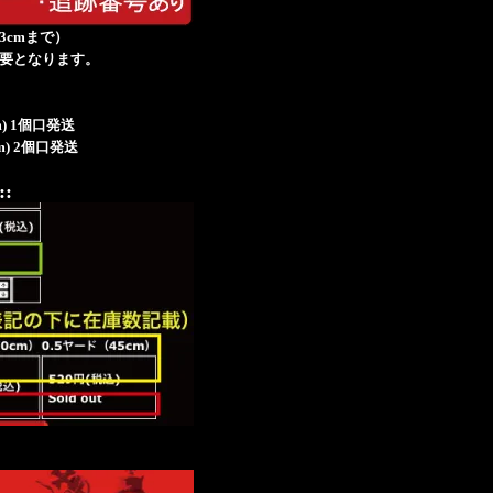
み3cmまで）
必要となります。
60cm) 1個口発送
50cm) 2個口発送
::