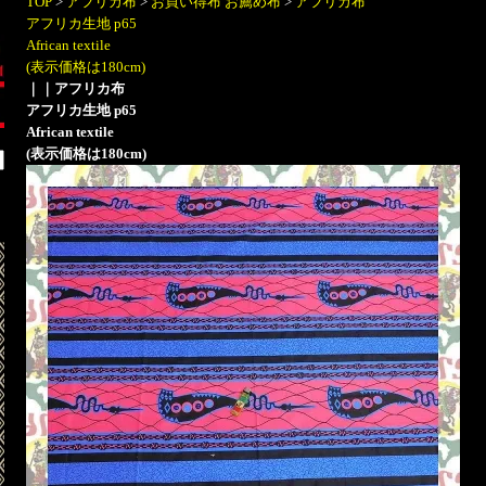
TOP
>
アフリカ布
>
お買い得布 お薦め布
>
アフリカ布
アフリカ生地 p65
African textile
(表示価格は180cm)
｜
｜アフリカ布
アフリカ生地 p65
African textile
(表示価格は180cm)