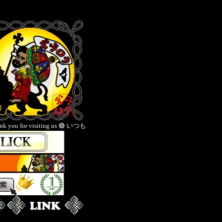
 us 🟢 いつもご愛顧いただきありがとうございます 🟡Thank you for your continue