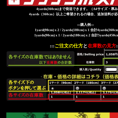
4yards(360cm)まで発送できます。（A4サイズ・厚
4yards（360cm）以上ご希望されるの場合、追加送料が
:::購入例:::
1yard(90cm) x 2 / 2yards(180cm) x 1 合計4yards(3
1yards(90cm) x 1 / 2yards(180cm) x 2 合計5yards(4
:::
ご注文の仕方
と
在庫数の見方
: