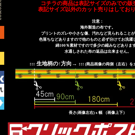
コチラの商品は表記サイズのみでの販
表記サイズ以外のカット売りはしてお
注意：
海外製造の布です。
プリントのズレや小さな傷、汚れなど見られることが
色落ちなどありますので他のものと必ず分けてお洗濯
綿100％素材ですので多少の縮みなどありま
水通しされた布の返品は出来ません。
::: 生地柄の↑方向→ :::
(商品画像の両側（左右）を
長さ(画像左右) x 幅 （画像上下）