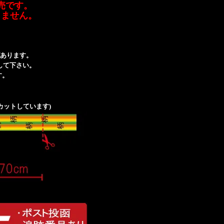
売です。
りません。
あります。
して下さい。
す。
カットしています)