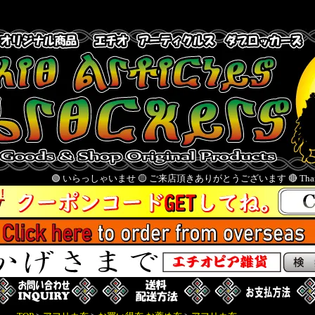
🟢 いらっしゃいませ 🟡 ご来店頂きありがとうございます 🔴 Thank you for visiting