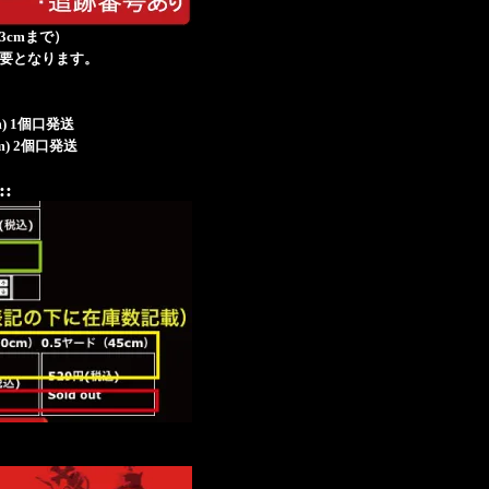
み3cmまで）
必要となります。
60cm) 1個口発送
50cm) 2個口発送
::