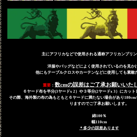
主にアフリカなどで使用される通称アフリカンプリン
洋服やバッグなどによく使用されているのを見か
他にもテーブルクロスやカーテンなどに使用しても素敵
数cmの誤差はご了承お願いいた
重要
：
６ヤード布を半分(3ヤードx 2）や３等分(2ヤードx 3）にカ
その際、海外製の布の為もともと６ヤードに満たない場合があり180cm/2
りますのでご了承お願いします。
綿100％
幅110cm
＊多少の誤差あります