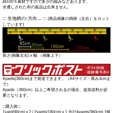
綿100％素材ですので多少の縮みなどあります。
水通しされた布の返品は出来ません。
::: 生地柄の↑方向→ :::
(商品画像の両側（左右）をカット
しています)
長さ(画像左右) x 幅 （画像上下）
4yards(360cm)まで発送できます。（A4サイズ・厚み3cmま
で）
4yards（360cm）以上ご希望されるの場合、追加送料が必
要となります。
:::購入例:::
1yard(90cm) x 2 / 2yards(180cm) x 1 合計4yards(360cm) 1個