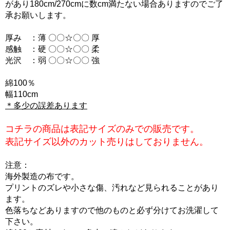
があり180cm/270cmに数cm満たない場合ありますのでご了
承お願いします。
厚み ：薄 〇〇☆〇〇 厚
感触 ：硬 〇〇☆〇〇 柔
光沢 ：弱 〇〇☆〇〇 強
綿100％
幅110cm
＊多少の誤差あります
コチラの商品は表記サイズのみでの販売です。
表記サイズ以外のカット売りはしておりません。
注意：
海外製造の布です。
プリントのズレや小さな傷、汚れなど見られることがあり
ます。
色落ちなどありますので他のものと必ず分けてお洗濯して
下さい。