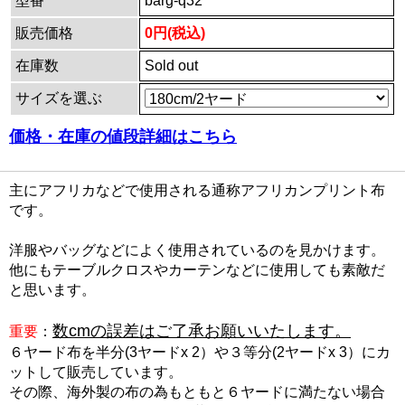
型番
barg-q32
販売価格
0円(税込)
在庫数
Sold out
サイズを選ぶ
価格・在庫の値段詳細はこちら
主にアフリカなどで使用される通称アフリカンプリント布
です。
洋服やバッグなどによく使用されているのを見かけます。
他にもテーブルクロスやカーテンなどに使用しても素敵だ
と思います。
数cmの誤差はご了承お願いいたします。
重要
：
６ヤード布を半分(3ヤードx 2）や３等分(2ヤードx 3）にカ
ットして販売しています。
その際、海外製の布の為もともと６ヤードに満たない場合