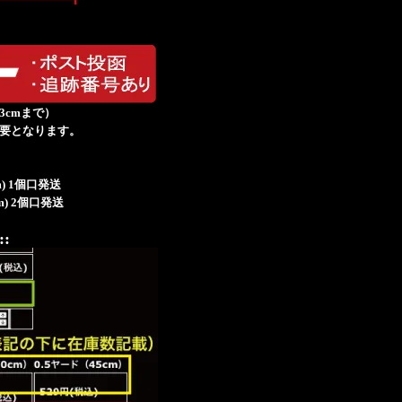
み3cmまで）
必要となります。
60cm) 1個口発送
50cm) 2個口発送
::