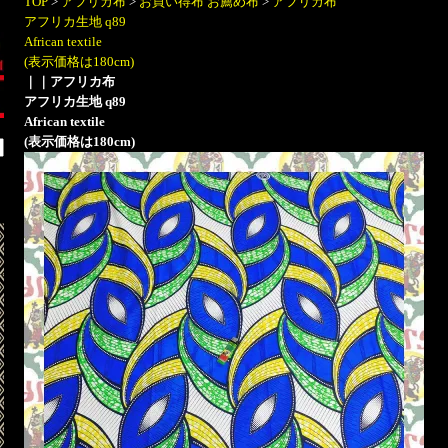
TOP
>
アフリカ布
>
お買い得布 お薦め布
>
アフリカ布
アフリカ生地 q89
African textile
(表示価格は180cm)
｜
｜アフリカ布
アフリカ生地 q89
African textile
(表示価格は180cm)