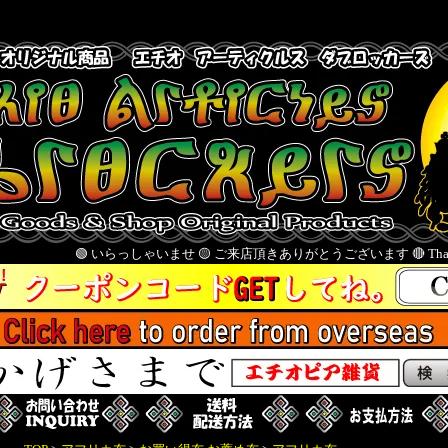
 いらっしゃいませ 🟡 ご来店頂きありがとうございます 🔴 Thank you for visiting u