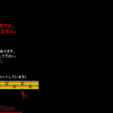
売です。
りません。
あります。
して下さい。
す。
カットしています)