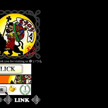
s 🟢 いつもご愛顧いただきありがとうございます 🟡Thank you for your continued 