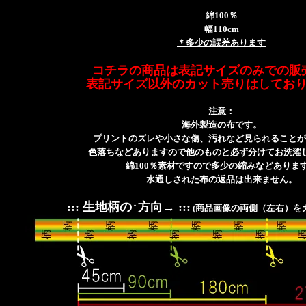
綿100％
幅110cm
＊多少の誤差あります
コチラの商品は表記サイズのみでの販
表記サイズ以外のカット売りはしてお
注意：
海外製造の布です。
プリントのズレや小さな傷、汚れなど見られることが
色落ちなどありますので他のものと必ず分けてお洗濯
綿100％素材ですので多少の縮みなどありま
水通しされた布の返品は出来ません。
::: 生地柄の↑方向→ :::
(商品画像の両側（左右）を