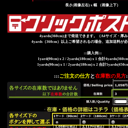
長さ(画像左右) x 幅 （画像上下）
4yards(360cm)まで発送できます。（A4サイズ・厚
4yards（360cm）以上ご希望されるの場合、追加送料が
:::購入例:::
1yard(90cm) x 2 / 2yards(180cm) x 1 合計4yards(3
1yards(90cm) x 1 / 2yards(180cm) x 2 合計5yards(4
:::
ご注文の仕方
と
在庫数の見方
: