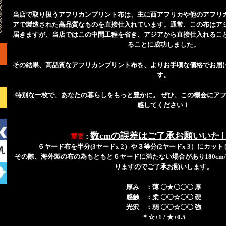
当店で取り扱うアフリカンプリント布は、主に西アフリカや他のアフリ
アで製造された高品質なものを直接仕入れています。通常、この布はア
届きますが、当店ではこの中間工程を省き、アジアから直接仕入れるこ
ることに成功しました。
その結果、高品質なアフリカンプリント布を、よりお手頃な価格でお届
す。
特別な一枚で、あなたの暮らしをもっと豊かに。 ぜひ、この機会にア
感してください！
数cmの誤差はご了承お願いいた
重要
：
６ヤード布を半分(3ヤードx 2）や３等分(2ヤードx 3）にカ
その際、海外製の布の為もともと６ヤードに満たない場合があり180cm/2
りますのでご了承お願いします。
厚み ：薄 〇★〇〇〇 厚
感触 ：柔 〇〇☆〇〇 硬
光沢 ：弱 〇〇☆〇〇 強
＊☆±1 / ★±0.5