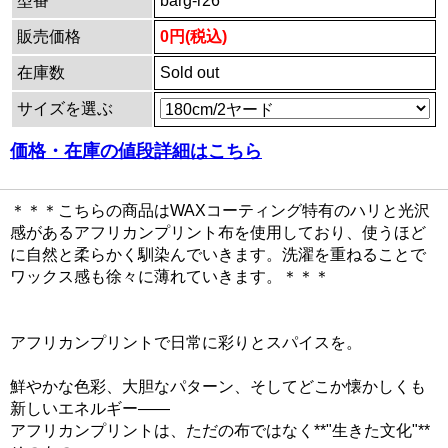
型番
barg-r26
販売価格
0円(税込)
在庫数
Sold out
サイズを選ぶ
価格・在庫の値段詳細はこちら
＊＊＊こちらの商品はWAXコーティング特有のハリと光沢
感があるアフリカンプリント布を使用しており、使うほど
に自然と柔らかく馴染んでいきます。洗濯を重ねることで
ワックス感も徐々に薄れていきます。＊＊＊
アフリカンプリントで日常に彩りとスパイスを。
鮮やかな色彩、大胆なパターン、そしてどこか懐かしくも
新しいエネルギー——
アフリカンプリントは、ただの布ではなく**"生きた文化"**