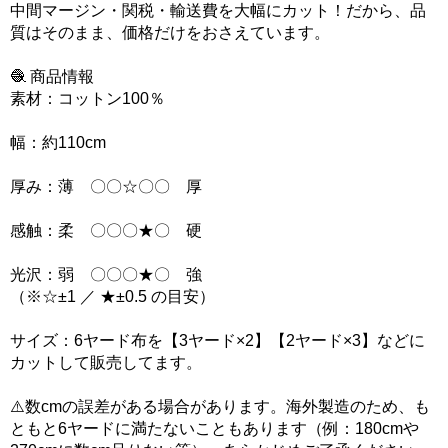
中間マージン・関税・輸送費を大幅にカット！だから、品
質はそのまま、価格だけをおさえています。
🧶 商品情報
素材：コットン100％
幅：約110cm
厚み：薄 〇〇☆〇〇 厚
感触：柔 〇〇〇★〇 硬
光沢：弱 〇〇〇★〇 強
（※☆±1 ／ ★±0.5 の目安）
サイズ：6ヤード布を【3ヤード×2】【2ヤード×3】などに
カットして販売してます。
⚠️数cmの誤差がある場合があります。海外製造のため、も
ともと6ヤードに満たないこともあります（例：180cmや