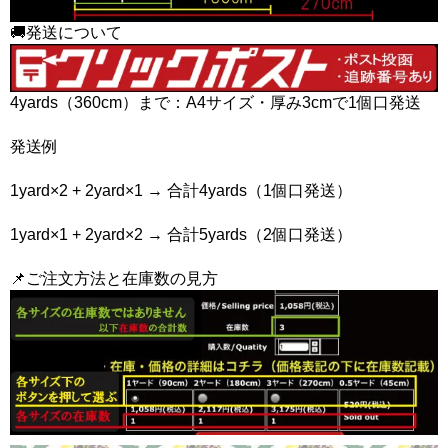
🚚発送について
4yards（360cm）まで：A4サイズ・厚み3cmで1個口発送
発送例
1yard×2 + 2yard×1 → 合計4yards（1個口発送）
1yard×1 + 2yard×2 → 合計5yards（2個口発送）
📌ご注文方法と在庫数の見方