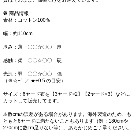
🧶 商品情報
素材：コットン100％
幅：約110cm
厚み：薄 〇〇☆〇〇 厚
感触：柔 〇〇☆〇〇 硬
光沢：弱 〇〇☆〇〇 強
（※☆±1 ／ ★±0.5 の目安）
サイズ：6ヤード布を【3ヤード×2】【2ヤード×3】などに
カットして販売してます。
⚠️数cmの誤差がある場合があります。海外製造のため、も
ともと6ヤードに満たないこともあります（例：180cmや
270cmに数cm足りない等）。あらかじめご了承ください。