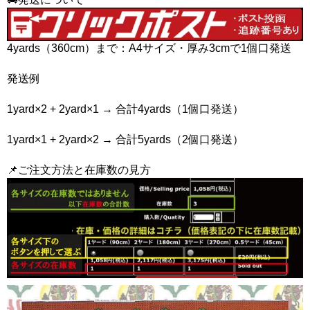
4yards（360cm）まで：A4サイズ・厚み3cmで1個口発送
発送例
1yard×2 + 2yard×1 → 合計4yards（1個口発送）
1yard×1 + 2yard×2 → 合計5yards（2個口発送）
📌ご注文方法と在庫数の見方